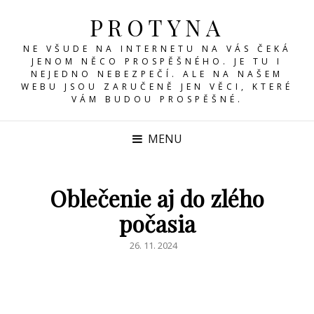
PROTYNA
NE VŠUDE NA INTERNETU NA VÁS ČEKÁ
JENOM NĚCO PROSPĚŠNÉHO. JE TU I
NEJEDNO NEBEZPEČÍ. ALE NA NAŠEM
WEBU JSOU ZARUČENĚ JEN VĚCI, KTERÉ
VÁM BUDOU PROSPĚŠNÉ.
MENU
Oblečenie aj do zlého
počasia
POSTED
26. 11. 2024
ON