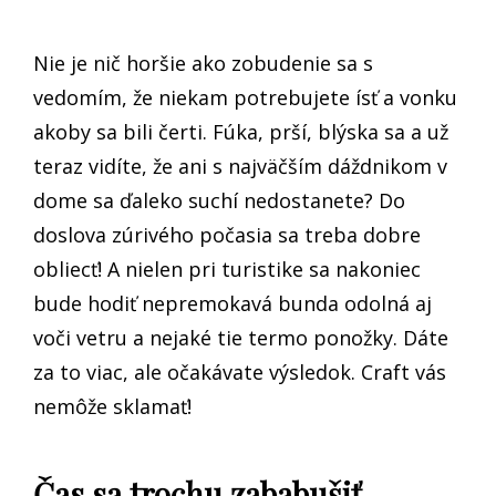
Nie je nič horšie ako zobudenie sa s
vedomím, že niekam potrebujete ísť a vonku
akoby sa bili čerti. Fúka, prší, blýska sa a už
teraz vidíte, že ani s najväčším dáždnikom v
dome sa ďaleko suchí nedostanete? Do
doslova zúrivého počasia sa treba dobre
obliecť! A nielen pri turistike sa nakoniec
bude hodiť nepremokavá bunda odolná aj
voči vetru a nejaké tie termo ponožky. Dáte
za to viac, ale očakávate výsledok.
Craft
vás
nemôže sklamať!
Čas sa trochu zababušiť