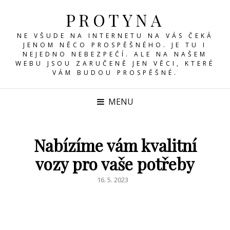
PROTYNA
NE VŠUDE NA INTERNETU NA VÁS ČEKÁ
JENOM NĚCO PROSPĚŠNÉHO. JE TU I
NEJEDNO NEBEZPEČÍ. ALE NA NAŠEM
WEBU JSOU ZARUČENĚ JEN VĚCI, KTERÉ
VÁM BUDOU PROSPĚŠNÉ.
MENU
Nabízíme vám kvalitní
vozy pro vaše potřeby
POSTED
16. 5. 2023
ON