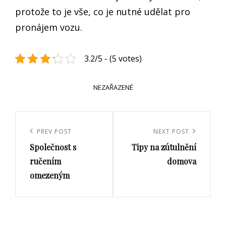
protože to je vše, co je nutné udělat pro
pronájem vozu.
3.2/5 - (5 votes)
CATEGORIES
NEZAŘAZENÉ
Navigace
pro
Previous
PREV POST
Next
NEXT POST
příspěvek
Společnost s
Tipy na zútulnění
Post
Post
ručením
domova
omezeným