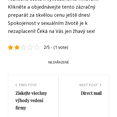
Klikněte a objednávejte tento zázračný
preparát za skvělou cenu ještě dnes!
Spokojenost v sexuálním životě je k
nezaplacení! Čeká na Vás jen žhavý sex!
2/5 - (1 vote)
CATEGORIES
NEZAŘAZENÉ
Navigace
pro
Previous
PREV POST
Next
NEXT POST
příspěvek
Získejte všechny
Direct mail
Post
Post
výhody vedení
firmy