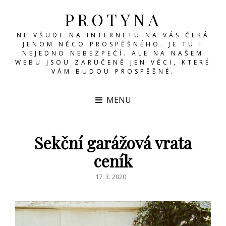
PROTYNA
NE VŠUDE NA INTERNETU NA VÁS ČEKÁ
JENOM NĚCO PROSPĚŠNÉHO. JE TU I
NEJEDNO NEBEZPEČÍ. ALE NA NAŠEM
WEBU JSOU ZARUČENĚ JEN VĚCI, KTERÉ
VÁM BUDOU PROSPĚŠNÉ.
MENU
Sekční garážová vrata
ceník
POSTED
17. 3. 2020
ON