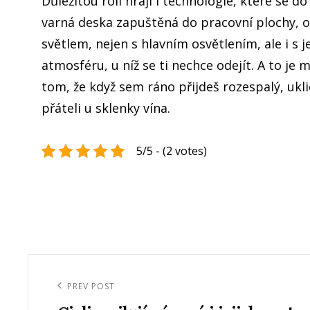
Důležitou roli hrají i technologie, které se
varná deska zapuštěná do pracovní plochy, od
světlem, nejen s hlavním osvětlením, ale i s
atmosféru, u níž se ti nechce odejít.
A to je 
tom, že když sem ráno přijdeš rozespalý, ukli
přáteli u sklenky vína.
5/5 - (2 votes)
Navigace
pro
Previous
PREV POST
příspěvek
Post