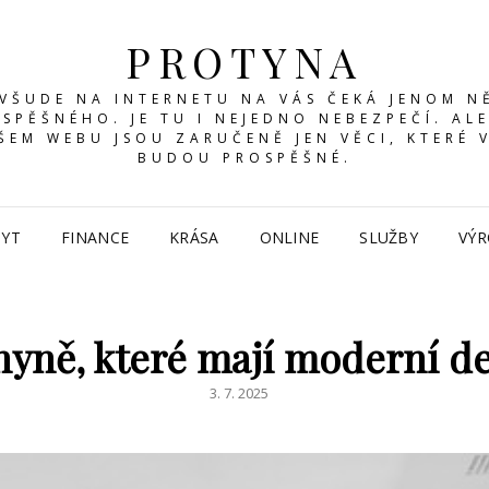
PROTYNA
 VŠUDE NA INTERNETU NA VÁS ČEKÁ JENOM N
SPĚŠNÉHO. JE TU I NEJEDNO NEBEZPEČÍ. AL
ŠEM WEBU JSOU ZARUČENĚ JEN VĚCI, KTERÉ 
BUDOU PROSPĚŠNÉ.
BYT
FINANCE
KRÁSA
ONLINE
SLUŽBY
VÝR
yně, které mají moderní d
POSTED
3. 7. 2025
ON