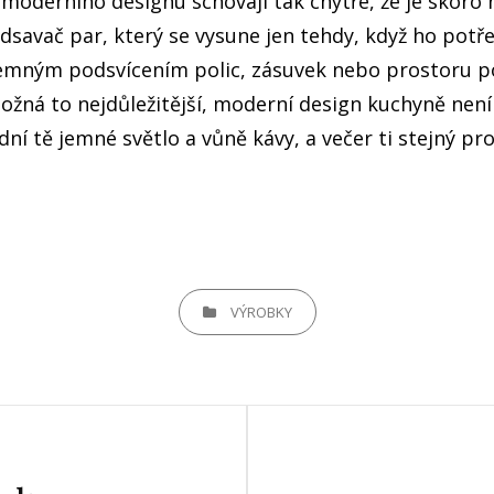
 do moderního designu schovají tak chytře, že je sko
savač par, který se vysune jen tehdy, když ho potř
 jemným podsvícením polic, zásuvek nebo prostoru p
možná to nejdůležitější, moderní design kuchyně není
dní tě jemné světlo a vůně kávy, a večer ti stejný p
CATEGORIES
VÝROBKY
Next
Post