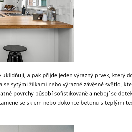
é uklidňují, a pak přijde jeden výrazný prvek, který 
se sytými žilkami nebo výrazné závěsné světlo, kte
atné povrchy působí sofistikovaně a nebojí se doteku
kamene se sklem nebo dokonce betonu s teplými text