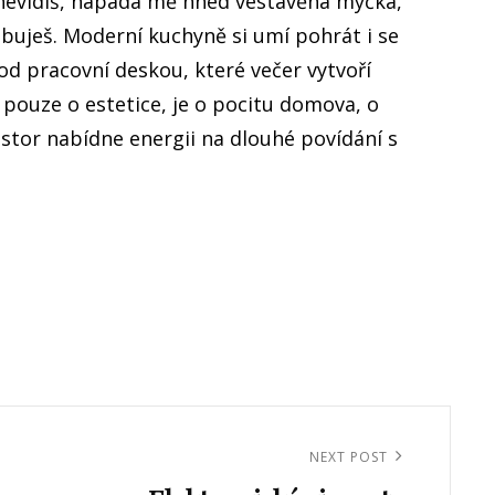
ro nevidíš, napadá mě hned vestavěná myčka,
ebuješ. Moderní kuchyně si umí pohrát i se
od pracovní deskou, které večer vytvoří
 pouze o estetice, je o pocitu domova, o
rostor nabídne energii na dlouhé povídání s
NEXT POST