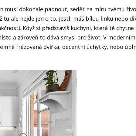
ten musí dokonale padnout, sedět na míru tvému živ
ž tu ale nejde jen o to, jestli máš bílou linku nebo 
ností. Když si představíš kuchyni, která tě chytne z
místo a zároveň to dává smysl pro život.
V moderním d
jemně frézovaná dvířka, decentní úchytky, nebo úpln