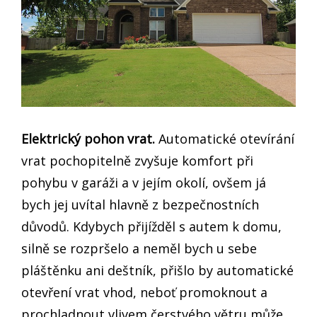
Elektrický pohon vrat.
Automatické otevírání
vrat pochopitelně zvyšuje komfort při
pohybu v garáži a v jejím okolí, ovšem já
bych jej uvítal hlavně z bezpečnostních
důvodů. Kdybych přijížděl s autem k domu,
silně se rozpršelo a neměl bych u sebe
pláštěnku ani deštník, přišlo by automatické
otevření vrat vhod, neboť promoknout a
prochladnout vlivem čerstvého větru může